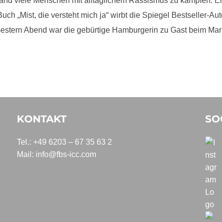
nd viele Menschen mit alltäglichem Rassismus zu kämpfen. Ein
ch „Mist, die versteht mich ja“ wirbt die Spiegel Bestseller-Aut
estern Abend war die gebürtige Hamburgerin zu Gast beim Mark
KONTAKT
SO
Tel.: +49 6203 – 67 35 63 2
Mail:
info@fbs-icc.com