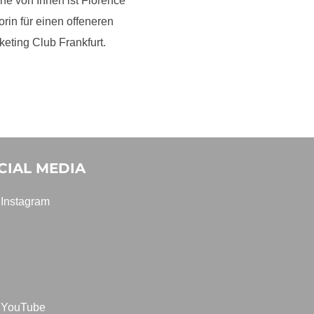
e von Ihnen ist Florence
orin für einen offeneren
eting Club Frankfurt.
CIAL MEDIA
Instagram
YouTube